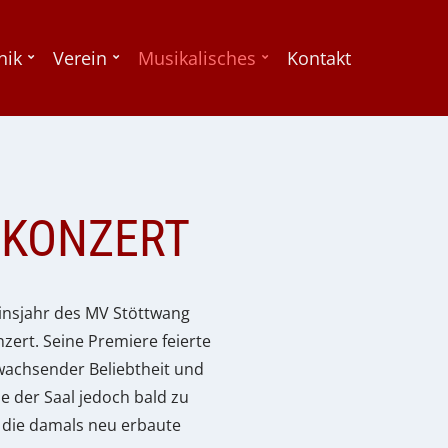
nik
Verein
Musikalisches
Kontakt
KONZERT
insjahr des MV Stöttwang
nzert. Seine Premiere feierte
wachsender Beliebtheit und
 der Saal jedoch bald zu
n die damals neu erbaute