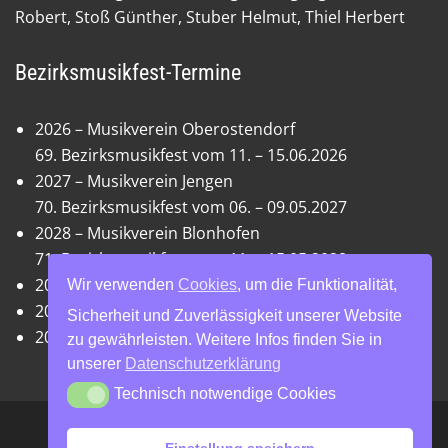
Robert, Stoß Günther, Stuber Helmut, Thiel Herbert
Bezirksmusikfest-Termine
2026 – Musikverein Oberostendorf
69. Bezirksmusikfest vom 11. – 15.06.2026
2027 – Musikverein Jengen
70. Bezirksmusikfest vom 06. – 09.05.2027
2028 – Musikverein Blonhofen
71. Bezirksmusikfest vom 11. – 15.05.2028
2029 – Musikgesellschaft Harmonie Waal
Wir verwenden
Cookies
, um die Funktionalität,
2030 – Offen
Sicherheit und Zuverlässigkeit unserer Website
2031 – Musikkapelle Honsolgen
zu gewährleisten. Weitere Infos finden Sie in
unserer
Datenschutzerklärung
Technisch notwendige Cookies
Technisch notwendige Cookies
7. August 2026
MV Stöttwang