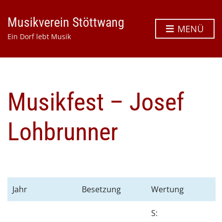
Musikverein Stöttwang
MENÜ
Ein Dorf lebt Musik
Musikfest – Josef
Lohbrunner
Jahr
Besetzung
Wertung
S: